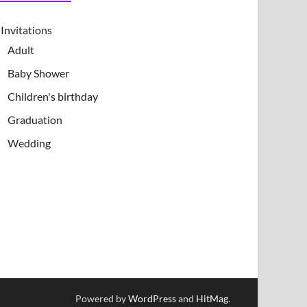
Invitations
Adult
Baby Shower
Children's birthday
Graduation
Wedding
Powered by
WordPress
and
HitMag
.